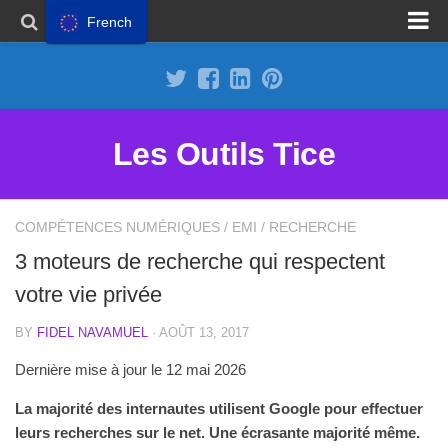
French
Proposer un site
Annoncer sur Outils Tice
Abonnement Premium
Les Outils Tice
Mentions légales
Politique de cookies
COMPÉTENCES NUMÉRIQUES
/
EMI
/
RECHERCHE
3 moteurs de recherche qui respectent
votre vie privée
BY
FIDEL NAVAMUEL
· AOÛT 13, 2017
Dernière mise à jour le 12 mai 2026
La majorité des internautes utilisent Google pour effectuer
leurs recherches sur le net. Une écrasante majorité même.