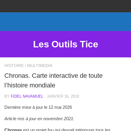
Proposer un site
Annoncer sur Outils Tice
Abonnement Premium
Les Outils Tice
Mentions légales
Politique de cookies
HISTOIRE
/
MULTIMEDIA
Chronas. Carte interactive de toute
l’histoire mondiale
BY
FIDEL NAVAMUEL
· JANVIER 16, 2019
Dernière mise à jour le 12 mai 2026
Article mis à jour en novembre 2021.
Chronas
est un projet fou qui devrait intéresser tous les