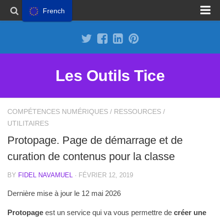
French
Proposer un site
Annoncer sur Outils Tice
Abonnement Premium
Les Outils Tice
Mentions légales
Politique de cookies
COMPÉTENCES NUMÉRIQUES
/
RESSOURCES
/
UTILITAIRES
Protopage. Page de démarrage et de
curation de contenus pour la classe
BY
FIDEL NAVAMUEL
· FÉVRIER 12, 2019
Dernière mise à jour le 12 mai 2026
Protopage
est un service qui va vous permettre de
créer une