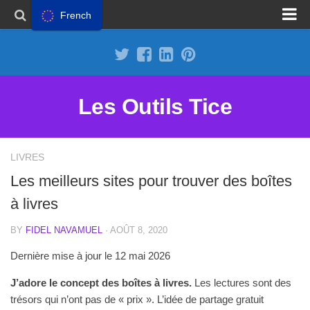
French
Proposer un site
Annoncer sur Outils Tice
Abonnement Premium
Les Outils Tice
Mentions légales
Politique de cookies
LIVRES
Les meilleurs sites pour trouver des boîtes
à livres
BY
FIDEL NAVAMUEL
· AOÛT 8, 2020
Dernière mise à jour le 12 mai 2026
J’adore le concept des boîtes à livres.
Les lectures sont des
trésors qui n’ont pas de « prix ». L’idée de partage gratuit