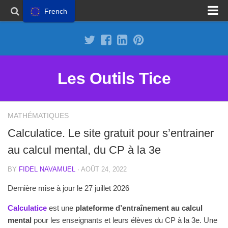
French
Proposer un site
Annoncer sur Outils Tice
Abonnement Premium
Les Outils Tice
Mentions légales
Politique de cookies
MATHÉMATIQUES
Calculatice. Le site gratuit pour s’entrainer
au calcul mental, du CP à la 3e
BY
FIDEL NAVAMUEL
· AOÛT 24, 2022
Dernière mise à jour le 27 juillet 2026
Calculatice
est une
plateforme d’entraînement au calcul
mental
pour les enseignants et leurs élèves du CP à la 3e. Une