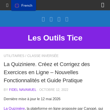
French
Proposer un site
Annoncer sur Outils Tice
Abonnement Premium
Les Outils Tice
Mentions légales
Politique de cookies
UTILITAIRES
/
CLASSE INVERSÉE
La Quiziniere. Créez et Corrigez des
Exercices en Ligne – Nouvelles
Fonctionnalités et Guide Pratique
BY
FIDEL NAVAMUEL
· OCTOBRE 12, 2022
Dernière mise à jour le 12 mai 2026
La Quizinière
, la plateforme en ligne proposée par Canopé, qui