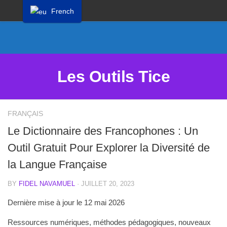
French
Proposer un site
Annoncer sur Outils Tice
Abonnement Premium
Les Outils Tice
Mentions légales
Politique de cookies
FRANÇAIS
Le Dictionnaire des Francophones : Un
Outil Gratuit Pour Explorer la Diversité de
la Langue Française
BY
FIDEL NAVAMUEL
· JUILLET 20, 2023
Dernière mise à jour le 12 mai 2026
Ressources numériques, méthodes pédagogiques, nouveaux