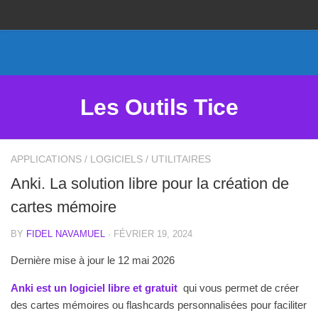
Proposer un site
Annoncer sur Outils Tice
Abonnement Premium
Les Outils Tice
Mentions légales
Politique de cookies
APPLICATIONS
/
LOGICIELS
/
UTILITAIRES
Anki. La solution libre pour la création de
cartes mémoire
BY
FIDEL NAVAMUEL
· FÉVRIER 19, 2024
Dernière mise à jour le 12 mai 2026
Anki est un logiciel libre et gratuit
qui vous permet de créer
des cartes mémoires ou flashcards personnalisées pour faciliter