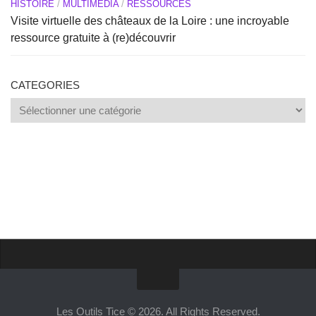
HISTOIRE
/
MULTIMEDIA
/
RESSOURCES
Visite virtuelle des châteaux de la Loire : une incroyable
ressource gratuite à (re)découvrir
CATEGORIES
Categories
Proposer un site
Annoncer sur Outils Tice
Les Outils Tice © 2026. All Rights Reserved.