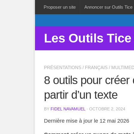
Proposer un site
Annoncer sur Outils Tice
Les Outils Tice
PRÉSENTATIONS
/
FRANÇAIS
/
MULTIMED
8 outils pour crée
partir d’un texte
BY
FIDEL NAVAMUEL
· OCTOBRE 2, 2024
Dernière mise à jour le 12 mai 2026