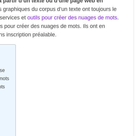
partir d’un texte ou d’une page web en
 graphiques du corpus d’un texte ont toujours le
services et
outils pour créer des nuages de mots
.
ls pour créer des nuages de mots. Ils ont en
s inscription préalable.
sse
 mots
ots