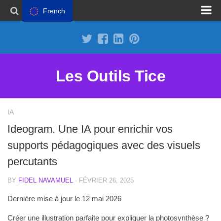
French
Proposer un site
Annoncer sur Outils Tice
Abonnement Premium
Les Outils Tice
Mentions légales
Politique de cookies
IA
Ideogram. Une IA pour enrichir vos
supports pédagogiques avec des visuels
percutants
BY
FIDEL NAVAMUEL
· FÉVRIER 26, 2025
Dernière mise à jour le 12 mai 2026
Créer une illustration parfaite pour expliquer la photosynthèse ?