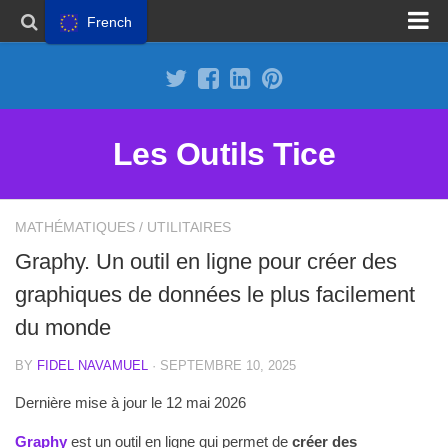
French
Proposer un site
Annoncer sur Outils Tice
Abonnement Premium
Les Outils Tice
Mentions légales
Politique de cookies
MATHÉMATIQUES
/
UTILITAIRES
Graphy. Un outil en ligne pour créer des
graphiques de données le plus facilement
du monde
BY
FIDEL NAVAMUEL
· SEPTEMBRE 10, 2025
Dernière mise à jour le 12 mai 2026
Graphy
est un outil en ligne qui permet de
créer des