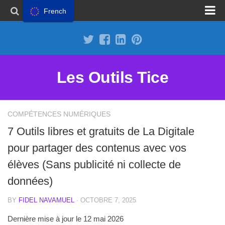
French
Proposer un site
Annoncer sur Outils Tice
Abonnement Premium
Les Outils Tice
Mentions légales
Politique de cookies
COMPÉTENCES NUMÉRIQUES
7 Outils libres et gratuits de La Digitale
pour partager des contenus avec vos
élèves (Sans publicité ni collecte de
données)
BY
FIDEL NAVAMUEL
· OCTOBRE 7, 2025
Dernière mise à jour le 12 mai 2026