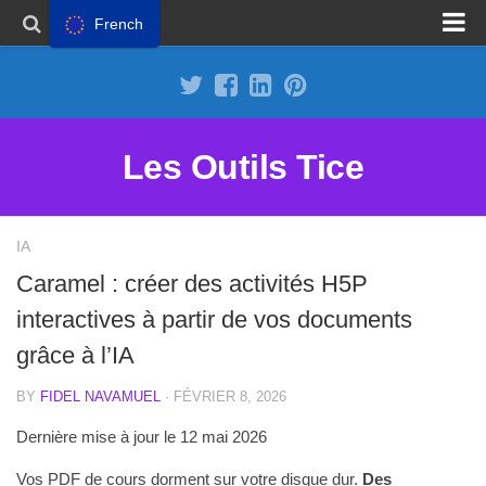
French
Proposer un site
Annoncer sur Outils Tice
Abonnement Premium
Les Outils Tice
Mentions légales
Politique de cookies
IA
Caramel : créer des activités H5P
interactives à partir de vos documents
grâce à l’IA
BY
FIDEL NAVAMUEL
· FÉVRIER 8, 2026
Dernière mise à jour le 12 mai 2026
Vos PDF de cours dorment sur votre disque dur.
Des