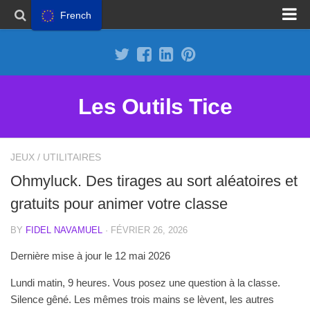
French
Proposer un site
Annoncer sur Outils Tice
Abonnement Premium
Les Outils Tice
Mentions légales
Politique de cookies
JEUX
/
UTILITAIRES
Ohmyluck. Des tirages au sort aléatoires et
gratuits pour animer votre classe
BY
FIDEL NAVAMUEL
· FÉVRIER 26, 2026
Dernière mise à jour le 12 mai 2026
Lundi matin, 9 heures. Vous posez une question à la classe.
Silence gêné. Les mêmes trois mains se lèvent, les autres