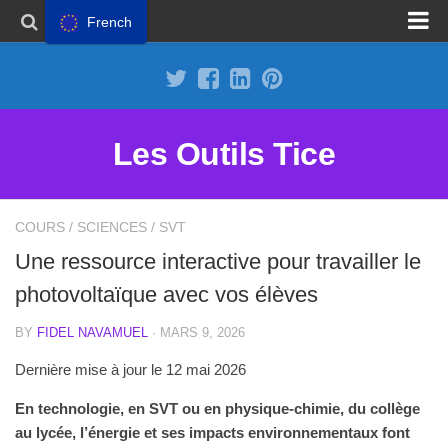
French
Proposer un site
Annoncer sur Outils Tice
Abonnement Premium
Les Outils Tice
Mentions légales
Politique de cookies
COURS
/
SCIENCES
/
SVT
Une ressource interactive pour travailler le
photovoltaïque avec vos élèves
BY
FIDEL NAVAMUEL
· MARS 9, 2026
Dernière mise à jour le 12 mai 2026
En technologie, en SVT ou en physique-chimie, du collège
au lycée, l’énergie et ses impacts environnementaux font