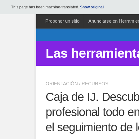
This page has been machine-translated.
Show original
Proponer un sitio
Anunciarse en Herramien
Las herramient
ORIENTACIÓN
/
RECURSOS
Caja de IJ. Descub
profesional todo en
el seguimiento de 