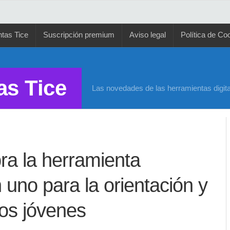
tas Tice
Suscripción premium
Aviso legal
Política de Co
as Tice
Las novedades de las herramientas digita
ra la herramienta
 uno para la orientación y
los jóvenes