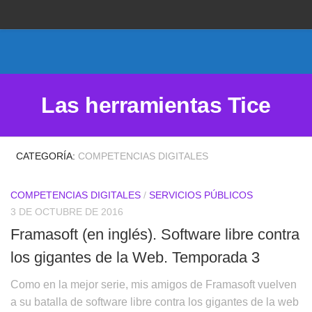
Proponer un sitio
Anunciarse en Herramientas Tice
Suscripción premium
Las herramientas Tice
Aviso legal
Política de Cookies
CATEGORÍA:
COMPETENCIAS DIGITALES
COMPETENCIAS DIGITALES
/
SERVICIOS PÚBLICOS
3 DE OCTUBRE DE 2016
Framasoft (en inglés). Software libre contra
los gigantes de la Web. Temporada 3
Como en la mejor serie, mis amigos de Framasoft vuelven
a su batalla de software libre contra los gigantes de la web