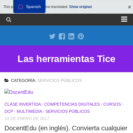
Spanish
This page has been machine-translated.
Show original
Proponer un sitio
Anunciarse en Herramientas Tice
Suscripción premium
Las herramientas Tice
Aviso legal
Política de Cookies
CATEGORÍA:
SERVICIOS PÚBLICOS
CLASE INVERTIDA
/
COMPETENCIAS DIGITALES
/
CURSOS
/
DCP
/
MULTIMEDIA
/
SERVICIOS PÚBLICOS
14 DE ENERO DE 2017
DocentEdu (en inglés). Convierta cualquier