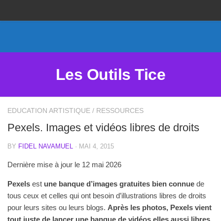
Proposer un site
Annoncer sur Outils Tice
Abonnement Premium
Les Outils Tice
Mentions légales
Politique de cookies
EDUCATION ARTISTIQUE
/
RESSOURCES
Pexels. Images et vidéos libres de droits
BY
FIDEL NAVAMUEL
· MAI 4, 2015
Dernière mise à jour le 12 mai 2026
Pexels
est
une banque d’images gratuites bien connue
de
tous ceux et celles qui ont besoin d’illustrations libres de droits
pour leurs sites ou leurs blogs.
Après les photos, Pexels vient
tout juste de lancer une banque de vidéos elles aussi libres