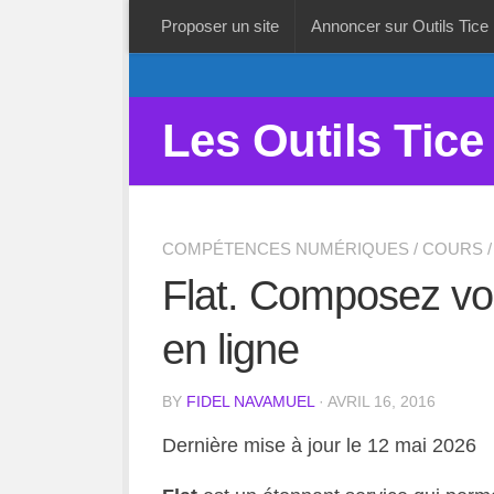
Proposer un site
Annoncer sur Outils Tice
Les Outils Tice
COMPÉTENCES NUMÉRIQUES
/
COURS
/
Flat. Composez vos
en ligne
BY
FIDEL NAVAMUEL
· AVRIL 16, 2016
Dernière mise à jour le 12 mai 2026