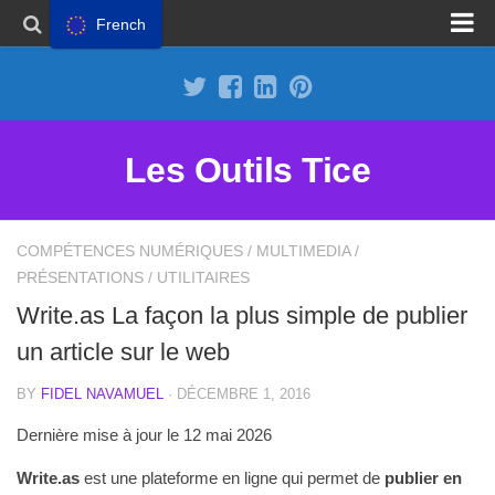
French
Proposer un site
Annoncer sur Outils Tice
Abonnement Premium
Les Outils Tice
Mentions légales
Politique de cookies
COMPÉTENCES NUMÉRIQUES
/
MULTIMEDIA
/
PRÉSENTATIONS
/
UTILITAIRES
Write.as La façon la plus simple de publier
un article sur le web
BY
FIDEL NAVAMUEL
· DÉCEMBRE 1, 2016
Dernière mise à jour le 12 mai 2026
Write.as
est une plateforme en ligne qui permet de
publier en