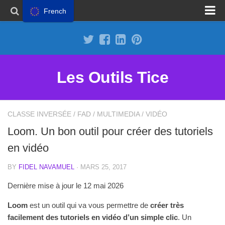
French
Proposer un site
Annoncer sur Outils Tice
Abonnement Premium
Les Outils Tice
Mentions légales
Politique de cookies
CLASSE INVERSÉE
/
FAD
/
MULTIMEDIA
/
VIDÉO
Loom. Un bon outil pour créer des tutoriels
en vidéo
BY
FIDEL NAVAMUEL
· MARS 25, 2017
Dernière mise à jour le 12 mai 2026
Loom
est un outil qui va vous permettre de
créer très
facilement des tutoriels en vidéo d’un simple clic
. Un