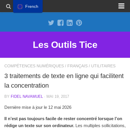
French
Proposer un site
Annoncer sur Outils Tice
Abonnement Premium
Les Outils Tice
Mentions légales
Politique de cookies
COMPÉTENCES NUMÉRIQUES
/
FRANÇAIS
/
UTILITAIRES
3 traitements de texte en ligne qui facilitent
la concentration
BY
FIDEL NAVAMUEL
· MAI 19, 2017
Dernière mise à jour le 12 mai 2026
Il n’est pas toujours facile de rester concentré lorsque l’on
rédige un texte sur son ordinateur.
Les multiples sollicitations,