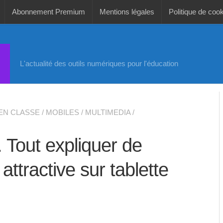
Abonnement Premium
Mentions légales
Politique de coo
L'actualité des outils numériques pour l'éducation
 EN CLASSE
/
MOBILES
/
MULTIMEDIA
/
 Tout expliquer de
attractive sur tablette