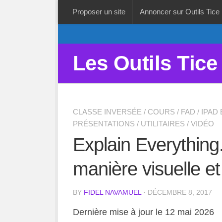
Proposer un site
Annoncer sur Outils Tice
Les Outils Tice
CLASSE INVERSÉE
/
COURS
/
FAD
/
IPAD
PRÉSENTATIONS
/
UTILITAIRES
/
VIDÉO
Explain Everything.
manière visuelle et 
BY
FIDEL NAVAMUEL
· DÉCEMBRE 8, 2017
Dernière mise à jour le 12 mai 2026