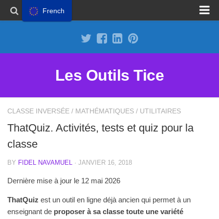
French
Proposer un site
Annoncer sur Outils Tice
Abonnement Premium
Les Outils Tice
Mentions légales
Politique de cookies
CLASSE INVERSÉE
/
MATHÉMATIQUES
/
UTILITAIRES
ThatQuiz. Activités, tests et quiz pour la
classe
BY
FIDEL NAVAMUEL
· JANVIER 16, 2018
Dernière mise à jour le 12 mai 2026
ThatQuiz
est un outil en ligne déjà ancien qui permet à un
enseignant de
proposer à sa classe toute une variété