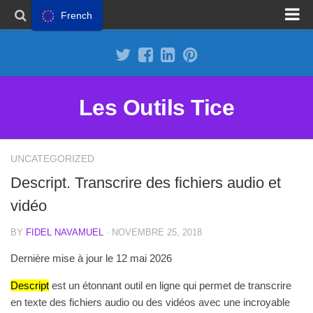
French
Proposer un site
Annoncer sur Outils Tice
Abonnement Premium
Les Outils Tice
Mentions légales
Politique de cookies
UNCATEGORIZED
Descript. Transcrire des fichiers audio et
vidéo
BY
FIDEL NAVAMUEL
· NOVEMBRE 25, 2018
Dernière mise à jour le 12 mai 2026
Descript
est un étonnant outil en ligne qui permet de
transcrire
en texte des fichiers audio ou des vidéos avec une incroyable