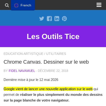
French
Proposer un site
Annoncer sur Outils Tice
Abonnement Premium
Les Outils Tice
Mentions légales
Politique de cookies
EDUCATION ARTISTIQUE
/
UTILITAIRES
Chrome Canvas. Dessiner sur le web
BY
FIDEL NAVAMUEL
· DÉCEMBRE 22, 2018
Dernière mise à jour le 12 mai 2026
Google vient de lancer une nouvelle application sur le web
qui
permet de
réaliser le plus simplement du monde des dessins
sur la page blanche de votre navigateur.