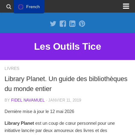
French
Proposer un site
Annoncer sur Outils Tice
Abonnement Premium
Les Outils Tice
Mentions légales
Politique de cookies
LIVRES
Library Planet. Un guide des bibliothèques
du monde entier
BY
FIDEL NAVAMUEL
· JANVIER 11, 2019
Dernière mise à jour le 12 mai 2026
Library Planet
est un coup de cœur personnel pour une
initiative lancée par deux amoureux des livres et des