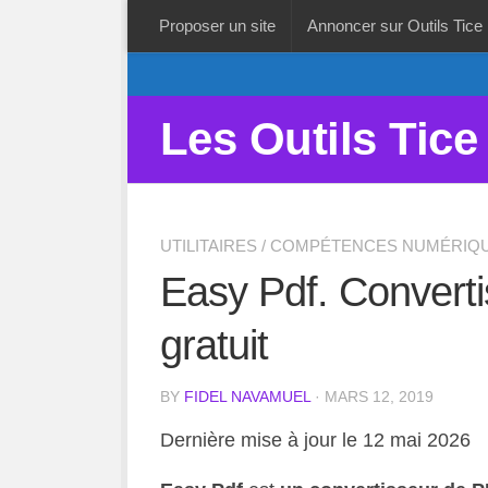
Proposer un site
Annoncer sur Outils Tice
Les Outils Tice
UTILITAIRES
/
COMPÉTENCES NUMÉRIQ
Easy Pdf. Converti
gratuit
BY
FIDEL NAVAMUEL
· MARS 12, 2019
Dernière mise à jour le 12 mai 2026