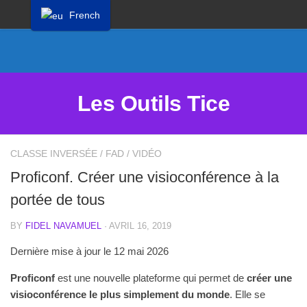
French
Proposer un site
Annoncer sur Outils Tice
Abonnement Premium
Les Outils Tice
Mentions légales
Politique de cookies
CLASSE INVERSÉE
/
FAD
/
VIDÉO
Proficonf. Créer une visioconférence à la
portée de tous
BY
FIDEL NAVAMUEL
· AVRIL 16, 2019
Dernière mise à jour le 12 mai 2026
Proficonf
est une nouvelle plateforme qui permet de
créer une
visioconférence le plus simplement du monde
. Elle se