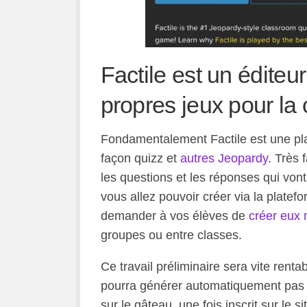
Factile est un édite
propres jeux pour la 
Fondamentalement Factile est une plat
façon quizz et
autres Jeopardy
. Très 
les questions et les réponses qui von
vous allez pouvoir créer via la plate
demander à vos élèves de
créer eux 
groupes ou entre classes.
Ce travail préliminaire sera vite renta
pourra générer automatiquement pas m
sur le gâteau, une fois inscrit sur le