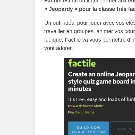
Factile
est un outil qui permet aux e
« Jeopardy » pour la classe très fa
Un outil idéal pour jouer avec vos él
travailler en groupes, animer vos cou
ludique, Factile va vous permettre d’i
vont adorer.