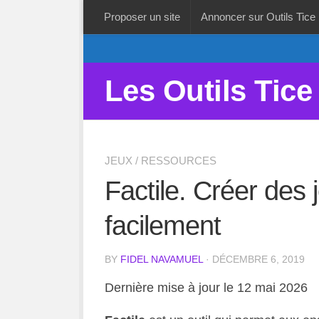
Proposer un site
Annoncer sur Outils Tice
Les Outils Tice
JEUX
/
RESSOURCES
Factile. Créer des 
facilement
BY
FIDEL NAVAMUEL
· DÉCEMBRE 6, 2019
Dernière mise à jour le 12 mai 2026