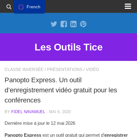
French
Proposer un site
Annoncer sur Outils Tice
Abonnement Premium
Les Outils Tice
Mentions légales
Politique de cookies
CLASSE INVERSÉE
/
PRÉSENTATIONS
/
VIDÉO
Panopto Express. Un outil
d’enregistrement vidéo gratuit pour les
conférences
BY
FIDEL NAVAMUEL
· MAI 6, 2020
Dernière mise à jour le 12 mai 2026
Panopto Express
est un outil gratuit qui permet d’
enregistrer