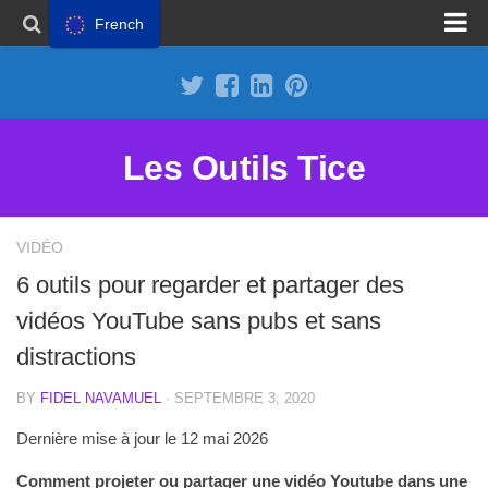
French
Proposer un site
Annoncer sur Outils Tice
Abonnement Premium
Les Outils Tice
Mentions légales
Politique de cookies
VIDÉO
6 outils pour regarder et partager des
vidéos YouTube sans pubs et sans
distractions
BY
FIDEL NAVAMUEL
· SEPTEMBRE 3, 2020
Dernière mise à jour le 12 mai 2026
Comment projeter ou partager une vidéo Youtube dans une