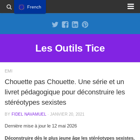
French
Proposer un site
Annoncer sur Outils Tice
Abonnement Premium
Les Outils Tice
Mentions légales
Politique de cookies
EMI
Chouette pas Chouette. Une série et un
livret pédagogique pour déconstruire les
stéréotypes sexistes
BY
FIDEL NAVAMUEL
· JANVIER 20, 2021
Dernière mise à jour le 12 mai 2026
Déconstruire dès le plus jeune âge les stéréotypes sexistes.