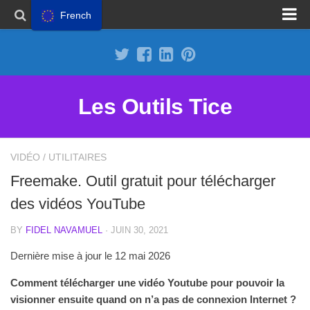
French
Proposer un site
Annoncer sur Outils Tice
Abonnement Premium
Les Outils Tice
Mentions légales
Politique de cookies
VIDÉO
/
UTILITAIRES
Freemake. Outil gratuit pour télécharger
des vidéos YouTube
BY
FIDEL NAVAMUEL
· JUIN 30, 2021
Dernière mise à jour le 12 mai 2026
Comment télécharger une vidéo Youtube pour pouvoir la
visionner ensuite quand on n’a pas de connexion Internet ?