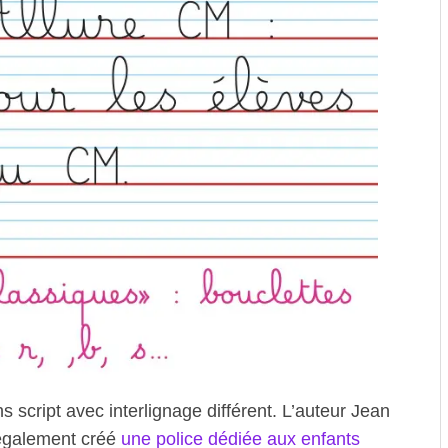
cript avec interlignage différent. L’auteur Jean
a également créé
une police dédiée aux enfants