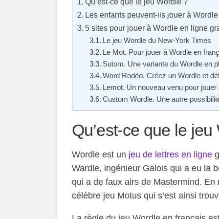
Qu’est-ce que le jeu Wordle ?
Les enfants peuvent-ils jouer à Wordle
5 sites pour jouer à Wordle en ligne gra
Le jeu Wordle du New-York Times
Le Mot. Pour jouer à Wordle en fran
Sutom. Une variante du Wordle en plu
Word Rodéo. Créez un Wordle et déf
Lemot. Un nouveau venu pour jouer 
Custom Wordle. Une autre possibilit
Qu’est-ce que le jeu
Wordle est un
jeu de lettres en ligne
g
Wardle, ingénieur Galois qui a eu la b
qui a de faux airs de Mastermind. En r
célèbre jeu
Motus
qui s’est ainsi trou
La règle du jeu Wordle en français es