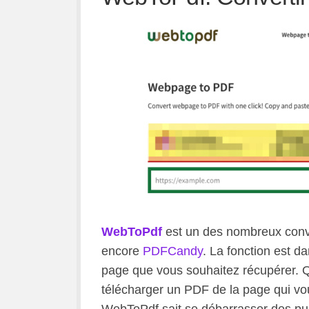
WebToPdf
est un des nombreux conv
encore
PDFCandy
. La fonction est dans 
page que vous souhaitez récupérer. 
télécharger un PDF de la page qui vou
WebToPdf sait se débarrasser des pu