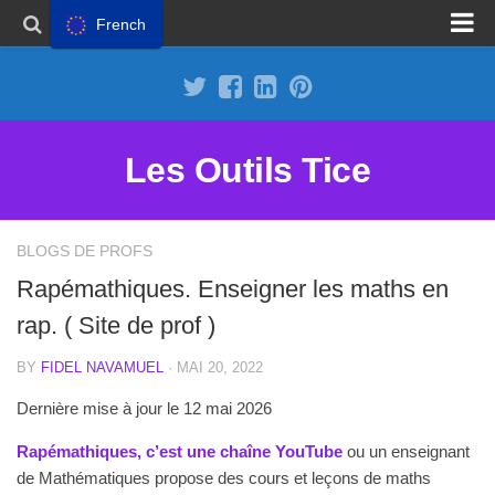
French
Proposer un site
Annoncer sur Outils Tice
Abonnement Premium
Les Outils Tice
Mentions légales
Politique de cookies
BLOGS DE PROFS
Rapémathiques. Enseigner les maths en
rap. ( Site de prof )
BY
FIDEL NAVAMUEL
· MAI 20, 2022
Dernière mise à jour le 12 mai 2026
Rapémathiques, c’est une chaîne YouTube
ou un enseignant
de Mathématiques propose des cours et leçons de maths