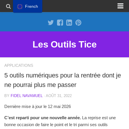
French
Proposer un site
Annoncer sur Outils Tice
Abonnement Premium
Les Outils Tice
Mentions légales
Politique de cookies
APPLICATIONS
5 outils numériques pour la rentrée dont je
ne pourrai plus me passer
BY
FIDEL NAVAMUEL
· AOÛT 31, 2022
Dernière mise à jour le 12 mai 2026
C’est reparti pour une nouvelle année.
La reprise est une
bonne occasion de faire le point et le tri parmi ses outils