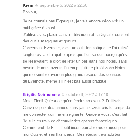
Kevin
septembre 6, 2022 à 22:50
Bonjour,
Je ne connais pas Experquiz, je vais encore découvrir un
outil grâce à vous!
J’utilise avec plaisir Canva, Bitwarden et LaDigitale, qui sont
des outils magiques et gratuits.
Concernant Evernote, c’est un outil fantastique, je l’ai utilisé
longtemps. Je l’ai quitté après que l’on se soit aperçu qu’ils
se réservaient le droit de jeter un oeil dans nos notes, sans
besoin de nous avertir. Du coup, j’utilise plutôt Zoho Notes
qui me semble avoir un plus grand respect des données
qu’Evernote, même s’il n’est pas aussi pratique.
Brigitte Noirhomme
octobre 8, 2022 à 17:10
Merci Fidel! Qu’est-ce qu’on ferait sans vous? J’utilisais
Canva depuis des années sans jamais avoir pris le temps de
me connecter comme enseignante! Grace à vous, c’est fait!
Je suis en train de découvrir des options fantastiques.
Comme prof de FLE, l’outil incontournable reste aussi pour
moi Quizlet et ses flashcards. Mes étudiant·e·s adultes