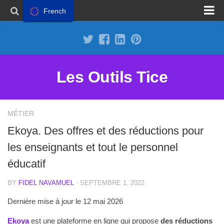
French
Proposer un site
Annoncer sur Outils Tice
Abonnement Premium
Les Outils Tice
Mentions légales
Politique de cookies
MÉTIER
Ekoya. Des offres et des réductions pour
les enseignants et tout le personnel
éducatif
BY
FIDEL NAVAMUEL
· SEPTEMBRE 1, 2022
Dernière mise à jour le 12 mai 2026
Ekoya
est une plateforme en ligne qui propose
des réductions