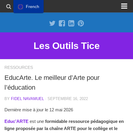
French
Proposer un site
Annoncer sur Outils Tice
Abonnement Premium
Les Outils Tice
Mentions légales
Politique de cookies
RESSOURCES
EducArte. Le meilleur d’Arte pour
l’éducation
BY
FIDEL NAVAMUEL
· SEPTEMBRE 16, 2022
Dernière mise à jour le 12 mai 2026
Educ’ARTE
est une
formidable ressource pédagogique en
ligne proposée par la chaîne ARTE pour le collège et le