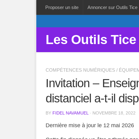
Proposer un site
Annoncer sur Outils Tice
Les Outils Tice
COMPÉTENCES NUMÉRIQUES
/
ÉQUIPE
Invitation – Ensei
distanciel a-t-il dis
BY
FIDEL NAVAMUEL
· NOVEMBRE 18, 2022
Dernière mise à jour le 12 mai 2026