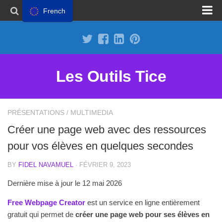
French
Proposer un site
Annoncer sur Outils Tice
Abonnement Premium
Les Outils Tice
Mentions légales
Politique de cookies
PRÉSENTATIONS
/
MULTIMEDIA
Créer une page web avec des ressources
pour vos élèves en quelques secondes
BY
FIDEL NAVAMUEL
· FÉVRIER 9, 2023
Dernière mise à jour le 12 mai 2026
Free Webpage Creator
est un service en ligne entièrement
gratuit qui permet de
créer une page web pour ses élèves en