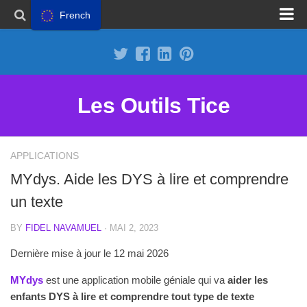
French
Proposer un site
Annoncer sur Outils Tice
Abonnement Premium
Les Outils Tice
Mentions légales
Politique de cookies
APPLICATIONS
MYdys. Aide les DYS à lire et comprendre
un texte
BY
FIDEL NAVAMUEL
· MAI 2, 2023
Dernière mise à jour le 12 mai 2026
MYdys
est une application mobile géniale qui va
aider les
enfants DYS à lire et comprendre tout type de texte