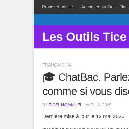
Proposer un site
Annoncer sur Outils Tice
Les Outils Tice
FRANÇAIS
/
IA
🎓 ChatBac. Parlez
comme si vous dis
BY
FIDEL NAVAMUEL
· AVRIL 2, 2025
Dernière mise à jour le 12 mai 2026