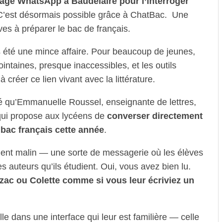
ge WhatsApp à Baudelaire pour l’interroger
 C’est désormais possible grâce à ChatBac. Une
ves à préparer le bac de français.
s été une mince affaire. Pour beaucoup de jeunes,
taines, presque inaccessibles, et les outils
à créer ce lien vivant avec la littérature.
é qu’Emmanuelle Roussel, enseignante de lettres,
qui propose aux lycéens de
converser directement
bac français cette année
.
ment malin — une sorte de messagerie où les élèves
 auteurs qu’ils étudient. Oui, vous avez bien lu.
zac ou Colette comme si vous leur écriviez un
cielle dans une interface qui leur est familière — celle