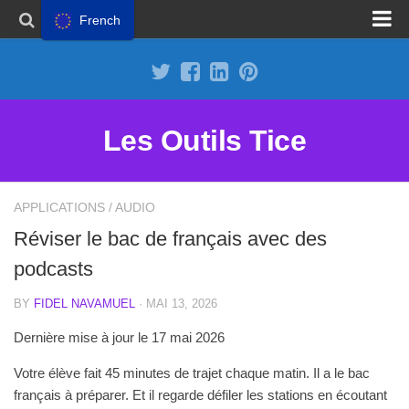
French
Proposer un site
Annoncer sur Outils Tice
Abonnement Premium
Les Outils Tice
Mentions légales
Politique de cookies
APPLICATIONS
/
AUDIO
Réviser le bac de français avec des
podcasts
BY
FIDEL NAVAMUEL
· MAI 13, 2026
Dernière mise à jour le 17 mai 2026
Votre élève fait 45 minutes de trajet chaque matin. Il a le bac
français à préparer. Et il regarde défiler les stations en écoutant