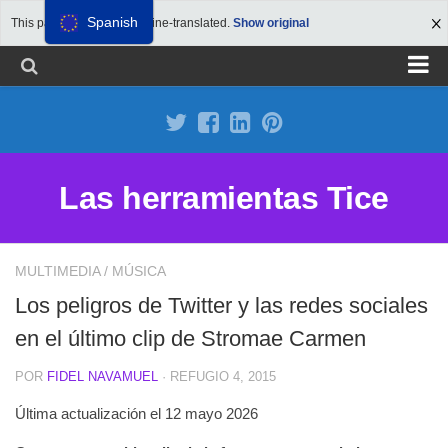
Spanish
This page has been machine-translated.
Show original
Proponer un sitio
Anunciarse en Herramientas Tice
Suscripción premium
Las herramientas Tice
Aviso legal
Política de Cookies
MULTIMEDIA
/
MÚSICA
Los peligros de Twitter y las redes sociales
en el último clip de Stromae Carmen
POR
FIDEL NAVAMUEL
· REFUGIO 4, 2015
Última actualización el 12 mayo 2026