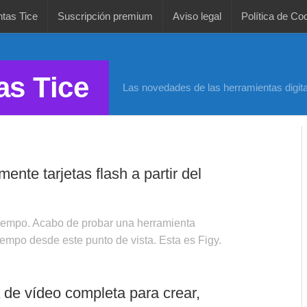
tas Tice
Suscripción premium
Aviso legal
Política de Co
as Tice
Las novedades de las herramientas digita
2026
ente tarjetas flash a partir del
 tiempo. Acabo de probar una herramienta
iempo desde este punto de vista. Esta es Figy.
 de vídeo completa para crear,