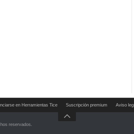
nciarse en Herramientas Tice
Suscripción premium
Aviso leg
chos reservados.