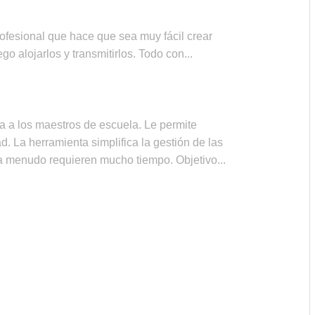
fesional que hace que sea muy fácil crear
SEPTIEMBRE DE 2021
go alojarlos y transmitirlos. Todo con...
derno de diario y administre su
a a los maestros de escuela. Le permite
d. La herramienta simplifica la gestión de las
 a menudo requieren mucho tiempo. Objetivo...