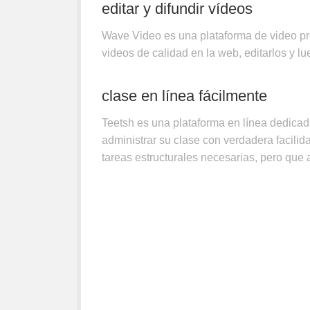
editar y difundir vídeos
Wave Video es una plataforma de video pro
SOLICITUDES
/
SERVICIOS PÚBLICOS
2 DE 
videos de calidad en la web, editarlos y lue
Teetsh (en inglés). Cree un cua
clase en línea fácilmente
Teetsh es una plataforma en línea dedicad
administrar su clase con verdadera facilida
tareas estructurales necesarias, pero que