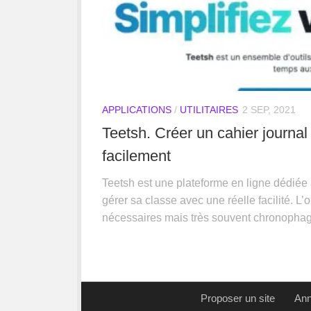
APPLICATIONS
/
UTILITAIRES
2 SEP, 2021
Teetsh. Créer un cahier journal 
facilement
Teetsh est une plateforme en ligne dédiée
gérer sa classe avec une réelle facilité. L’o
nécessaires mais très souvent chronophages
Proposer un site
Ann