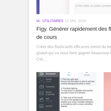
IA
/
UTILITAIRES
22 JAN, 2026
Figy. Générer rapidement des f
de cours
Créer des flashcards efficaces prend du tem
gratuit qui va vous faire gagner beaucoup d
Cet...