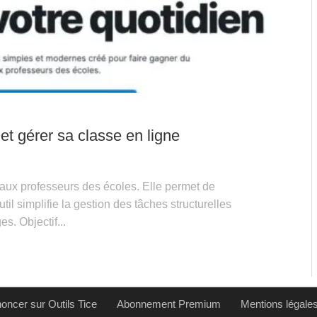
et gérer sa classe en ligne
 aux professeurs des écoles. Elle permet de
util simplifie la gestion des tâches structurelles
. Objectif...
oncer sur Outils Tice
Abonnement Premium
Mentions légale