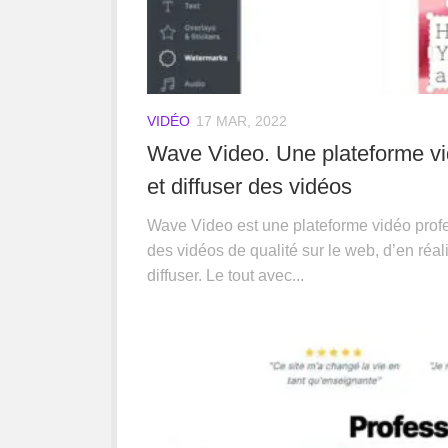
VIDÉO
17 MAR, 2022
Wave Video. Une plateforme vi
et diffuser des vidéos
Wave Video est une plateforme vidéo profe
des vidéos de qualité sur le web, d’en réal
diffuser. Le tout avec...